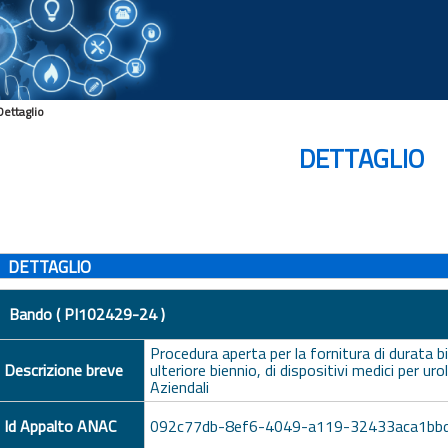
Dettaglio
DETTAGLIO
DETTAGLIO
Bando ( PI102429-24 )
Procedura aperta per la fornitura di durata b
Descrizione breve
ulteriore biennio, di dispositivi medici per u
Aziendali
Id Appalto ANAC
092c77db-8ef6-4049-a119-32433aca1bb