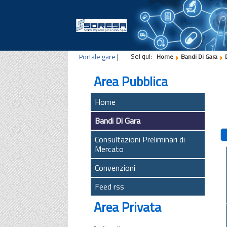
Sei qui:
Portale gare
|
Home
Bandi Di Gara
Area Pubblica
Home
Bandi Di Gara
Consultazioni Preliminari di
Mercato
Convenzioni
Feed rss
Area Privata