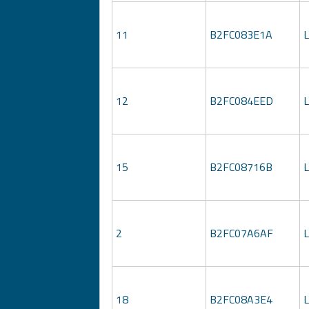
11
B2FC083E1A
12
B2FC084EED
15
B2FC08716B
2
B2FC07A6AF
18
B2FC08A3E4