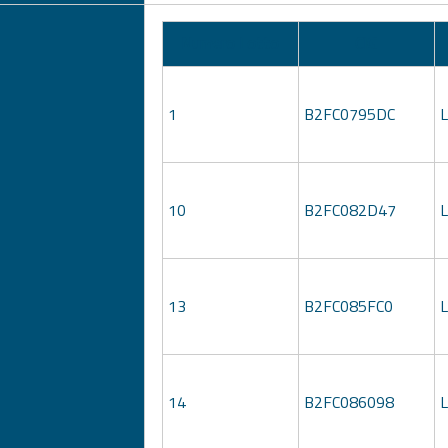
Numero Lotto
CIG
1
B2FC0795DC
10
B2FC082D47
13
B2FC085FC0
14
B2FC086098