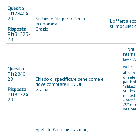
Quesito
PI128404-
23
Si chiede file per offerta
L'offerta ec
economica.
su modulistic
Risposta
Grazie
PI131325-
23
DGU
interne
https:/
web/
,
Quesito
attivare
PI128401-
di sele
23
Chiedo di specificare bene come e
partico
dove compilare il DGUE .
“SELEZ
Risposta
Grazie
si dev
PI131324-
rispos
23
usare i 
D?
” e c
sezioni
Spett.le Amministrazione,