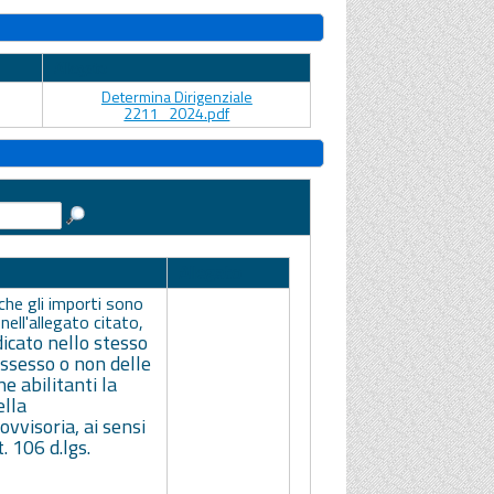
Allegato
Determina Dirigenziale
2211_2024.pdf
Allegato
che gli importi sono
i nell'allegato citato,
dicato nello stesso
ssesso o non delle
ne abilitanti la
ella
ovvisoria, ai sensi
t. 106 d.lgs.