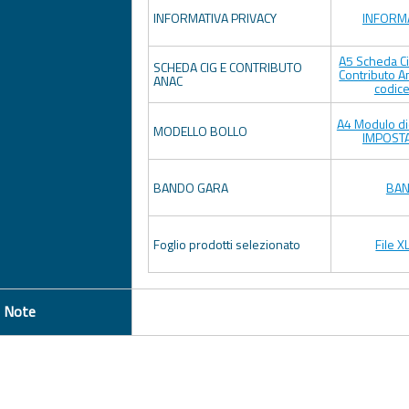
INFORMATIVA PRIVACY
INFORMA
A5 Scheda Ci
SCHEDA CIG E CONTRIBUTO
Contributo A
ANAC
codice
A4 Modulo d
MODELLO BOLLO
IMPOSTA
BANDO GARA
BAN
Foglio prodotti selezionato
File X
Note