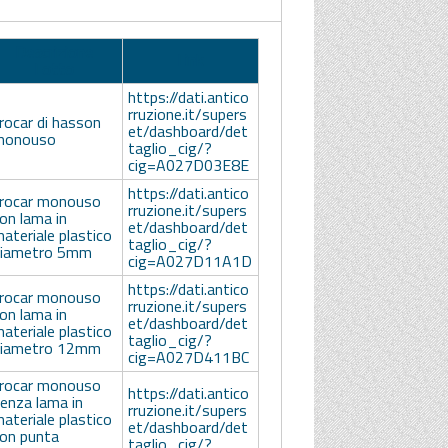
Descrizione
Link
Lotto
https://dati.antico
rruzione.it/supers
rocar di hasson
et/dashboard/det
monouso
taglio_cig/?
cig=A027D03E8E
https://dati.antico
rocar monouso
rruzione.it/supers
on lama in
et/dashboard/det
ateriale plastico
taglio_cig/?
diametro 5mm
cig=A027D11A1D
https://dati.antico
rocar monouso
rruzione.it/supers
on lama in
et/dashboard/det
ateriale plastico
taglio_cig/?
diametro 12mm
cig=A027D411BC
rocar monouso
https://dati.antico
enza lama in
rruzione.it/supers
ateriale plastico
et/dashboard/det
on punta
taglio_cig/?