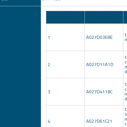
Numero Lotto
CIG
t
1
A027D03E8E
t
c
2
A027D11A1D
m
t
c
3
A027D411BC
m
t
s
m
4
A027D61C21
c