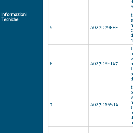
d
Informazioni
t
Tecniche
s
m
5
A027D79FEE
c
d
t
p
v
6
A027D8E147
m
t
p
d
t
p
v
m
7
A027DA6514
t
p
d