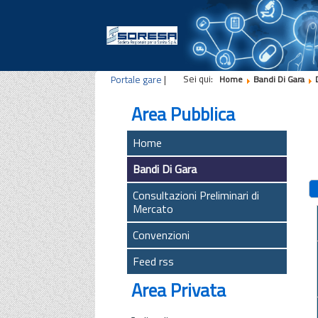
Sei qui:
Portale gare
|
Home
Bandi Di Gara
Area Pubblica
Home
Bandi Di Gara
Consultazioni Preliminari di
Mercato
Convenzioni
Feed rss
Area Privata