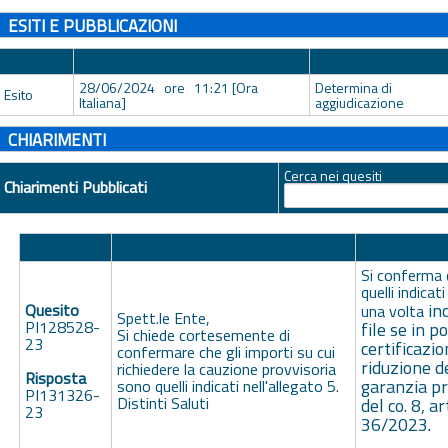
ESITI E PUBBLICAZIONI
Tipologia
Data Pubblicazione
Descrizione
28/06/2024 ore 11:21 [Ora
Determina di
Esito
Italiana]
aggiudicazione
CHIARIMENTI
Cerca nei quesiti
Chiarimenti Pubblicati
Protocollo
Quesito
Risposta
Si conferma 
quelli indicat
in
Quesito
una volta
Spett.le Ente,
PI128528-
file se in
po
Si chiede cortesemente di
23
certificazio
confermare che gli importi su cui
riduzione d
richiedere la cauzione provvisoria
Risposta
garanzia pr
sono quelli indicati nell'allegato 5.
PI131326-
Distinti Saluti
del co. 8, ar
23
36/2023.