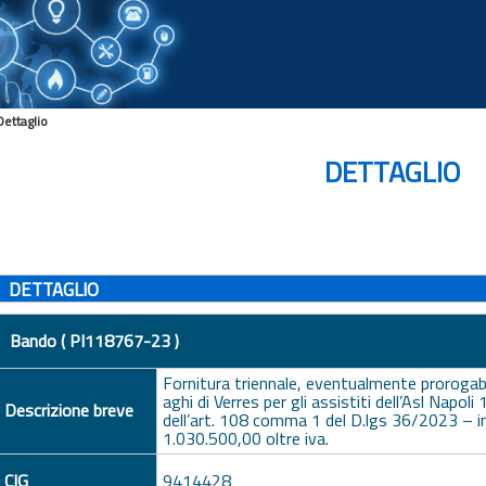
Dettaglio
DETTAGLIO
DETTAGLIO
Bando ( PI118767-23 )
Fornitura triennale, eventualmente prorogabil
aghi di Verres per gli assistiti dell’Asl Napol
Descrizione breve
dell’art. 108 comma 1 del D.lgs 36/2023 – 
1.030.500,00 oltre iva.
CIG
9414428