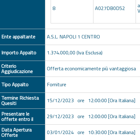
a
8
A027DB0D52
V
Ente appaltante
A.S.L. NAPOLI 1 CENTRO
Importo Appalto
1.374.000,00 (Iva Esclusa)
Criterio
Offerta economicamente più vantaggiosa
Aggiudicazione
Tipo Appalto
Forniture
Termine Richiesta
15/12/2023 ore 12:00:00 [Ora Italiana]
Quesiti
Presentare le
29/12/2023 ore 12:00:00 [Ora Italiana]
offerte entro il
Data Apertura
03/01/2024 ore 10:30:00 [Ora Italiana]
Offerte