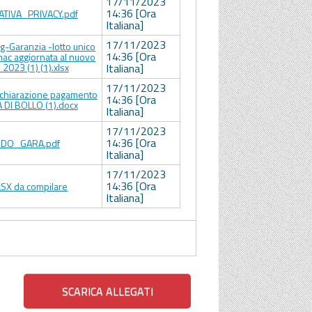
17/11/2023
14:36 [Ora
TIVA_PRIVACY.pdf
Italiana]
17/11/2023
g-Garanzia -lotto unico
14:36 [Ora
nac aggiornata al nuovo
 2023 (1) (1).xlsx
Italiana]
17/11/2023
ichiarazione pagamento
14:36 [Ora
 DI BOLLO (1).docx
Italiana]
17/11/2023
14:36 [Ora
DO_GARA.pdf
Italiana]
17/11/2023
14:36 [Ora
LSX da compilare
Italiana]