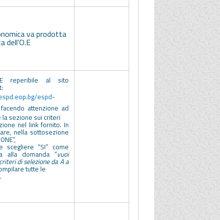
onomica va prodotta
a dell'O.E
E reperibile al sito
t:
/espd.eop.bg/espd-
 facendo attenzione ad
 la sezione sui criteri
zione nel link fornito. In
lare, nella sottosezione
IONE”,
e scegliere “SI” come
ta alla domanda “
vuoi
criteri di selezione da A a
ompilare tutte le
.