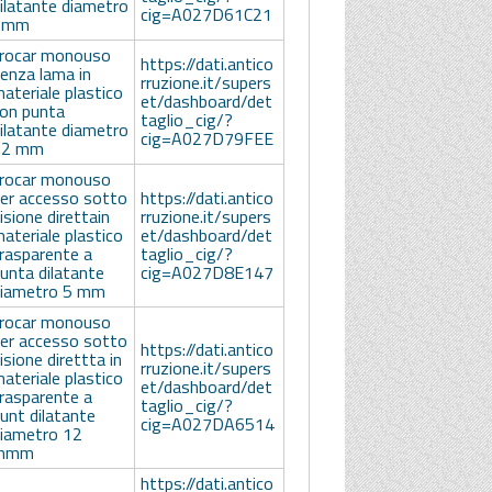
ilatante diametro
cig=A027D61C21
5mm
rocar monouso
https://dati.antico
enza lama in
rruzione.it/supers
ateriale plastico
et/dashboard/det
on punta
taglio_cig/?
ilatante diametro
cig=A027D79FEE
12 mm
rocar monouso
er accesso sotto
https://dati.antico
isione direttain
rruzione.it/supers
ateriale plastico
et/dashboard/det
rasparente a
taglio_cig/?
unta dilatante
cig=A027D8E147
iametro 5 mm
rocar monouso
er accesso sotto
https://dati.antico
isione direttta in
rruzione.it/supers
ateriale plastico
et/dashboard/det
rasparente a
taglio_cig/?
unt dilatante
cig=A027DA6514
iametro 12
mmm
https://dati.antico