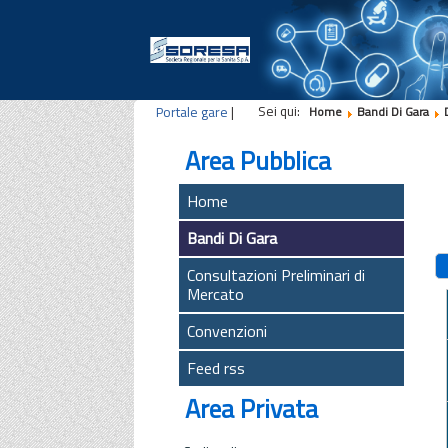
Sei qui:
Portale gare
|
Home
Bandi Di Gara
Area Pubblica
Home
Bandi Di Gara
Consultazioni Preliminari di
Mercato
Convenzioni
Feed rss
Area Privata