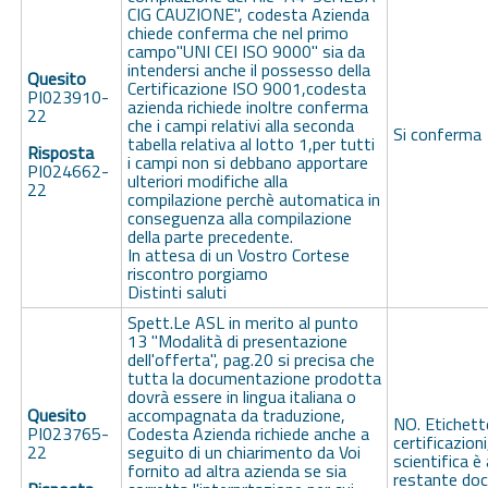
CIG CAUZIONE", codesta Azienda
chiede conferma che nel primo
campo"UNI CEI ISO 9000" sia da
intendersi anche il possesso della
Quesito
Certificazione ISO 9001,codesta
PI023910-
azienda richiede inoltre conferma
22
che i campi relativi alla seconda
Si conferma
tabella relativa al lotto 1,per tutti
Risposta
i campi non si debbano apportare
PI024662-
ulteriori modifiche alla
22
compilazione perchè automatica in
conseguenza alla compilazione
della parte precedente.
In attesa di un Vostro Cortese
riscontro porgiamo
Distinti saluti
Spett.Le ASL in merito al punto
13 "Modalità di presentazione
dell'offerta", pag.20 si precisa che
tutta la documentazione prodotta
dovrà essere in lingua italiana o
Quesito
accompagnata da traduzione,
NO. Etichett
PI023765-
Codesta Azienda richiede anche a
certificazioni
22
seguito di un chiarimento da Voi
scientifica è
fornito ad altra azienda se sia
restante do