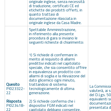
originale inglese, senza necessità
di traduzione, certificati CE ed
etichette dei prodotti offerti, in
quanto trattasi di
documentazione rilasciata in
originale inglese da Casa Madre.
Spettabile Amministrazione,
in riferimento alla presente
procedura di gara si inviano le
seguenti richieste di chiarimento:
1) Si richiede di confermare in
merito al requisito di allarmi
predittivi indicati nel capitolato
speciale, che sia consentito offrire
in equivalenza un prodotto con
allarmi di soglia e la rilevaizone del
dato glicemico ogni minuto,
Quesito
trattandosi di sistema
La Commissio
PI023322-
tecnologicamente di ultima
valuterà, ai s
22
generazione.
del D.Lgs. 50
equivalenti s
Risposta
2) Si richiede conferma che i
documentazi
PI023418-
dispositivi FGM indicati nel
presentata da
22
capitolato debbano consentire,