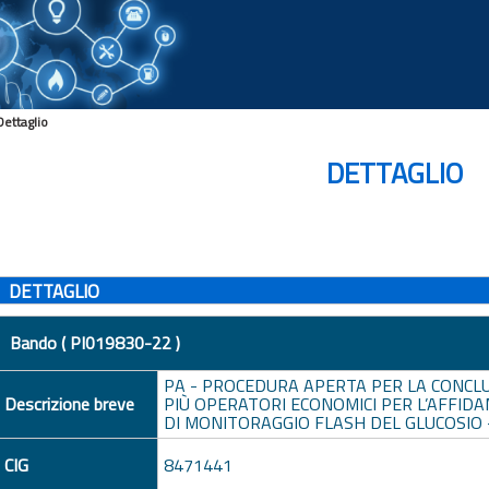
Dettaglio
DETTAGLIO
DETTAGLIO
Bando ( PI019830-22 )
PA - PROCEDURA APERTA PER LA CONCL
Descrizione breve
PIÙ OPERATORI ECONOMICI PER L’AFFID
DI MONITORAGGIO FLASH DEL GLUCOSIO -
CIG
8471441