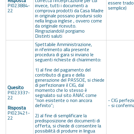
Risposta
corretta l'interprtazione per cui
essere trado
PI023884-
invece, tutti i documenti a
semplice)
22
comprova prodotti da Casa Madre
in originale possano prodursi solo
nella lingua inglese , ovvero come
da originale ricevuto.
RingraziandoVi porgiamo
Distinti saluti
Spettabile Amministrazione,
in riferimento alla presente
procedura di gara si inviano le
seguenti richieste di chiarimento:
1) al fine del pagamento del
contributo di gara e della
generazione del PASSOE, si chiede
di perfezionare il CIG, dal
Quesito
momento che lo stesso è
PI023337-
segnalato sul sito ANAC come
22
"non esistente o non ancora
- CIG perfez
definito";
- si conferm
Risposta
PI023421-
2) al fine di semplificare la
22
predisposizione dei documenti di
offerta, si chiede di consentire la
possibilità di produrre in lingua