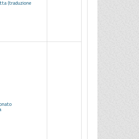
tta (traduzione
ionato
a