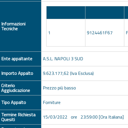
Numero Lotto
CIG
Informazioni
Tecniche
1
9124461F67
Ente appaltante
A.S.L. NAPOLI 3 SUD
Importo Appalto
9.623.177,62 (Iva Esclusa)
Criterio
Prezzo più basso
Aggiudicazione
Tipo Appalto
Forniture
Termine Richiesta
15/03/2022 ore 23:59:00 [Ora Italiana]
Quesiti