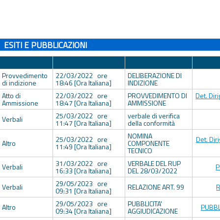
ESITI E PUBBLICAZIONI
Tipologia
Data Pubblicazione
Descrizione
Allegat
Provvedimento
22/03/2022 ore
DELIBERAZIONE DI
di indizione
18:46 [Ora Italiana]
INDIZIONE
Atto di
22/03/2022 ore
PROVVEDIMENTO DI
Det. Dir
Ammissione
18:47 [Ora Italiana]
AMMISSIONE
25/03/2022 ore
verbale di verifica
Verbali
11:47 [Ora Italiana]
della conformità
NOMINA
25/03/2022 ore
Det. Dir
Altro
COMPONENTE
11:49 [Ora Italiana]
TECNICO
31/03/2022 ore
VERBALE DEL RUP
Verbali
P
16:33 [Ora Italiana]
DEL 28/03/2022
29/05/2023 ore
Verbali
RELAZIONE ART. 99
R
09:31 [Ora Italiana]
29/05/2023 ore
PUBBLICITA'
Altro
PUBBL
09:34 [Ora Italiana]
AGGIUDICAZIONE