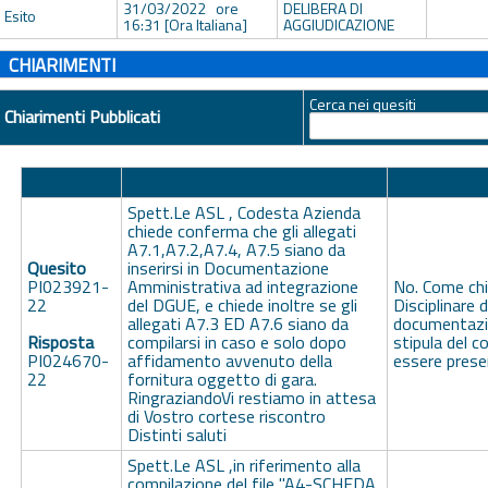
31/03/2022 ore
DELIBERA DI
Esito
16:31 [Ora Italiana]
AGGIUDICAZIONE
CHIARIMENTI
Cerca nei quesiti
Chiarimenti Pubblicati
Protocollo
Quesito
Risposta
Spett.Le ASL , Codesta Azienda
chiede conferma che gli allegati
A7.1,A7.2,A7.4, A7.5 siano da
Quesito
inserirsi in Documentazione
PI023921-
Amministrativa ad integrazione
No. Come chia
22
del DGUE, e chiede inoltre se gli
Disciplinare d
allegati A7.3 ED A7.6 siano da
documentazio
Risposta
compilarsi in caso e solo dopo
stipula del 
PI024670-
affidamento avvenuto della
essere presen
22
fornitura oggetto di gara.
RingraziandoVi restiamo in attesa
di Vostro cortese riscontro
Distinti saluti
Spett.Le ASL ,in riferimento alla
compilazione del file "A4-SCHEDA