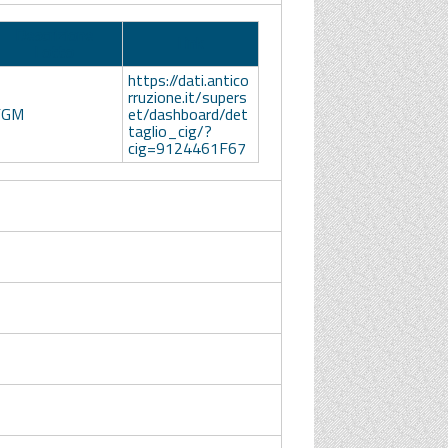
Descrizione
Link
Lotto
https://dati.antico
rruzione.it/supers
FGM
et/dashboard/det
taglio_cig/?
cig=9124461F67