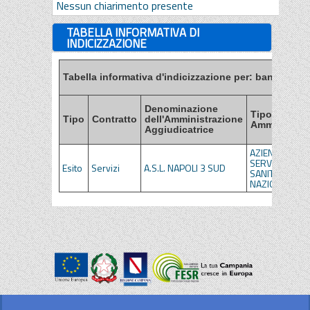
Nessun chiarimento presente
TABELLA INFORMATIVA DI
INDICIZZAZIONE
Tabella informativa d'indicizzazione per: bandi, esiti
Denominazione
Tipo di
Tipo
Contratto
dell'Amministrazione
Amministraz
Aggiudicatrice
AZIENDE DEL
SERVIZIO
Esito
Servizi
A.S.L. NAPOLI 3 SUD
SANITARIO
NAZIONALE