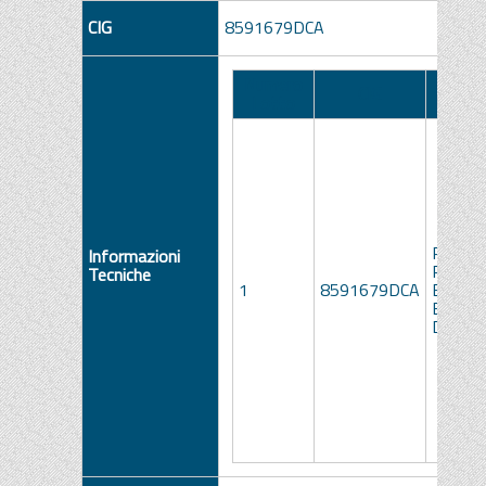
CIG
8591679DCA
Numero
Descr
CIG
Lotto
Lo
PREST
Informazioni
RADIO
Tecniche
1
8591679DCA
ED
ECOGR
DOMICI