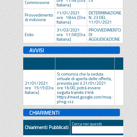
ore 11:54 [Ora
CV
Commissione
Italiana]
11/01/2021
DETERMINAZIONE
Provvedimento
ore 18:44 [Ora
N. 23 DEL
SU_D
di indizione
Italiana]
11/01/2021
31/03/2021
PROVVEDIMENTO
Esito
ore 11:58 [Ora
DI
DET
Italiana]
AGGIUDICAZIONE
AVVISI
Data
Descrizione
Allegato
Pubblicazione
Si comunica che la seduta
virtuale di aperta delle offerta,
21/01/2021
prevista per il 21/01/2021
ore 15:19 [Ora
ore 16:00, potrà essere
Italiana]
seguita tramite il link
https://meet.google.com/muq-
phsg-ccz
CHIARIMENTI
Cerca nei quesiti
Chiarimenti Pubblicati