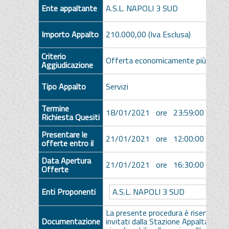
Ente appaltante
A.S.L. NAPOLI 3 SUD
Importo Appalto
210.000,00 (Iva Esclusa)
Criterio
Offerta economicamente più vanta
Aggiudicazione
Tipo Appalto
Servizi
Termine
18/01/2021 ore 23:59:00 [Ora Ita
Richiesta Quesiti
Presentare le
21/01/2021 ore 12:00:00 [Ora Ita
offerte entro il
Data Apertura
21/01/2021 ore 16:30:00 [Ora Ita
Offerte
A.S.L. NAPOLI 3 SUD
Enti Proponenti
La presente procedura è riservata ai
Documentazione
invitati dalla Stazione Appaltante. Gl