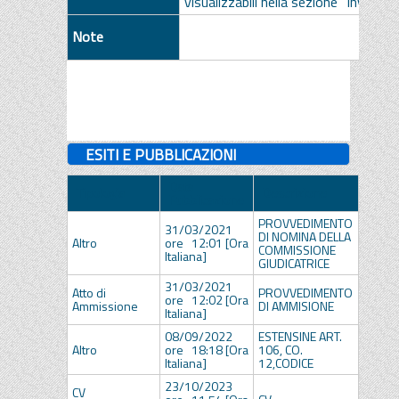
visualizzabili nella sezione "Inviti", se
Note
ESITI E PUBBLICAZIONI
Data
Tipologia
Descrizione
Alleg
Pubblicazione
PROVVEDIMENTO
31/03/2021
DI NOMINA DELLA
Altro
ore 12:01 [Ora
delib
COMMISSIONE
Italiana]
GIUDICATRICE
31/03/2021
Atto di
PROVVEDIMENTO
ore 12:02 [Ora
Ammissione
DI AMMISIONE
Italiana]
08/09/2022
ESTENSINE ART.
Altro
ore 18:18 [Ora
106, CO.
SU_DE
Italiana]
12,CODICE
23/10/2023
CV