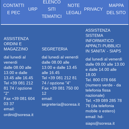
ELENCO
CONTATTI
NOTE
MAPPA
URP
SITI
PRIVACY
E PEC
LEGALI
DEL SITO
TEMATICI
ASSISTENZA
SISTEMA
ASSISTENZA
INFORMATICO
ORDINI E
APPALTI PUBBLICI
MAGAZZINO
SEGRETERIA
IN SANITA' - SIAPS
dal lunedi al
dal lunedi al venerdi
dal lunedi al venerdi
venerdi
dalle 08.00 alle
dalle 09.00 alle 13.00
dalle 08.00 alle
13.00 e dalle 13.45
e dalle 14.00 alle
13.00 e dalle
alle 16.45
18.00
13.45 alle 16.45
Tel +39 081 212 81
Tel. 800 078 666
Tel +39 081 212
74 / opzione "4"
(numero verde - da
81 74 / opzione
Fax +39 081 750 00
telefonia fissa
"2"
12
nazionale)
Fax +39 081 604
email:
Tel. +39 089 285 78
03 37
segreteria@soresa.it
76 (da telefonia
email:
mobile o estero)
ordini@soresa.it
email:
hd-
siaps@soresa.it