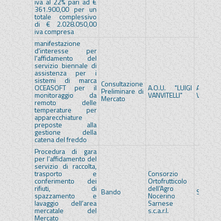
iva al 22% pari ad €
361.900,00 per un
totale complessivo
di € 2.028.050,00
iva compresa
manifestazione
d'interesse per
l'affidamento del
servizio biennale di
assistenza per i
sistemi di marca
Consultazione
OCEASOFT per il
A.O.U. "LUIGI
A.O.U. 
Preliminare di
monitoraggio da
VANVITELLI"
VANVITE
Mercato
remoto delle
temperature per
apparecchiature
preposte alla
gestione della
catena del freddo
Procedura di gara
per l’affidamento del
servizio di raccolta,
trasporto e
Consorzio
conferimento dei
Ortofrutticolo
rifiuti, di
dell’Agro
Bando
SoReSa
spazzamento e
Nocerino
lavaggio dell’area
Sarnese
mercatale del
s.c.a.r.l.
Mercato