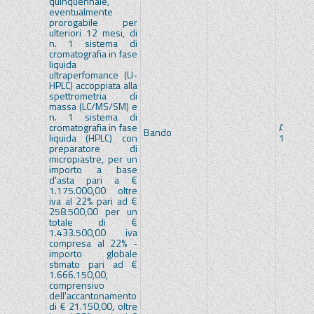
quinquennale,
eventualmente
prorogabile per
ulteriori 12 mesi, di
n. 1 sistema di
cromatografia in fase
liquida
ultraperfomance (U-
HPLC) accoppiata alla
spettrometria di
massa (LC/MS/SM) e
n. 1 sistema di
cromatografia in fase
A.S.L. 
Bando
liquida (HPLC) con
1 CENT
preparatore di
micropiastre, per un
importo a base
d'asta pari a €
1.175.000,00 oltre
iva al 22% pari ad €
258.500,00 per un
totale di €
1.433.500,00 iva
compresa al 22% -
importo globale
stimato pari ad €
1.666.150,00,
comprensivo
dell'accantonamento
di € 21.150,00, oltre