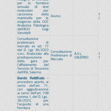
per la fornitura
annuale di test
molecolari per
carcinoma della
A.O.U. 
Avviso
mammella per le
VANVITE
esigenze della UOC
Anatomia Patologica
dell’AOU Luigi
Vanvitelli
Consultazione
preliminare di
mercato ex art. 77
del D. Lgs 36/2023
Consultazione
s.m.i. finalizzata alla
A.S.L.
A.S.L.
Preliminare di
predisposizione
SALERNO
SALERN
Mercato
della gara per
l’affidamento del
Servizio di Tesoreria
dell’ASL Salerno.
Bando Rettificato -
procedura aperta, ai
sensi dell'art. 71,
con aggiudicazione
ai sensi dell'art. 108
comma 1, del D. Lgs..
36/2023, per
l'acquisto di una
fornitura