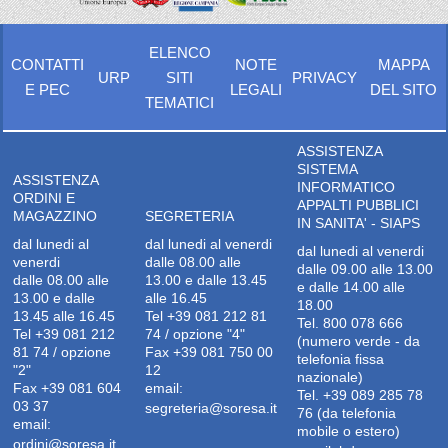
ELENCO
CONTATTI
NOTE
MAPPA
URP
SITI
PRIVACY
E PEC
LEGALI
DEL SITO
TEMATICI
ASSISTENZA
SISTEMA
ASSISTENZA
INFORMATICO
ORDINI E
APPALTI PUBBLICI
MAGAZZINO
SEGRETERIA
IN SANITA' - SIAPS
dal lunedi al
dal lunedi al venerdi
dal lunedi al venerdi
venerdi
dalle 08.00 alle
dalle 09.00 alle 13.00
dalle 08.00 alle
13.00 e dalle 13.45
e dalle 14.00 alle
13.00 e dalle
alle 16.45
18.00
13.45 alle 16.45
Tel +39 081 212 81
Tel. 800 078 666
Tel +39 081 212
74 / opzione "4"
(numero verde - da
81 74 / opzione
Fax +39 081 750 00
telefonia fissa
"2"
12
nazionale)
Fax +39 081 604
email:
Tel. +39 089 285 78
03 37
segreteria@soresa.it
76 (da telefonia
email:
mobile o estero)
ordini@soresa.it