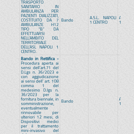
TRASPORTO
SANITARIO IN
AMBULANZA PER
PAZIENTI DIALIZZATI,
A.S.L. NAPOLI
A.S.L. 
COSTITUITO DA 7
Bando
1 CENTRO
1 CENT
AMBULANZE H12
TIPO “B” DA
EFFETTUARSI
NELL’AMBITO DEL
TERRITORIALE
DELL’ASL NAPOLI 1
CENTRO.
Bando in Rettifica -
Procedura aperta ai
sensi dell’art.71 del
D.Lgs n. 36/2023 e
con aggiudicazione
ai sensi dell’ art. 108
comma 1 del
medesimo D.lgs n.
36/2023 per la
fornitura biennale, in
A.S.L. 
Bando
somministrazione,
1 CENT
eventualmente
rinnovabile per
ulteriori 12 mesi, di
Dispositivi medici
per il trattamento
mini-invasivo del