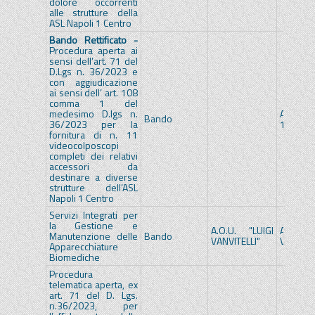
dolore occorrenti
alle strutture della
ASL Napoli 1 Centro
Bando Rettificato -
Procedura aperta ai
sensi dell’art. 71 del
D.Lgs n. 36/2023 e
con aggiudicazione
ai sensi dell’ art. 108
comma 1 del
medesimo D.lgs n.
A.S.L. 
Bando
36/2023 per la
1 CENT
fornitura di n. 11
videocolposcopi
completi dei relativi
accessori da
destinare a diverse
strutture dell’ASL
Napoli 1 Centro
Servizi Integrati per
la Gestione e
A.O.U. "LUIGI
A.O.U. 
Manutenzione delle
Bando
VANVITELLI"
VANVITE
Apparecchiature
Biomediche
Procedura
telematica aperta, ex
art. 71 del D. Lgs.
n.36/2023, per