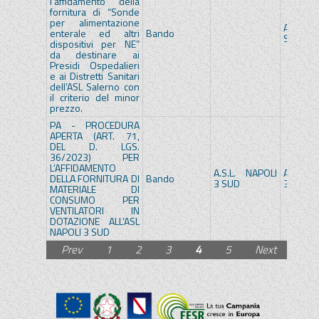
l’affidamento della
fornitura di “Sonde
per alimentazione
A.S.L.
enterale ed altri
Bando
SALERN
dispositivi per NE”
da destinare ai
Presidi Ospedalieri
e ai Distretti Sanitari
dell’ASL Salerno con
il criterio del minor
prezzo.
PA - PROCEDURA
APERTA (ART. 71,
DEL D. LGS.
36/2023) PER
L’AFFIDAMENTO
A.S.L. NAPOLI
A.S.L. 
DELLA FORNITURA DI
Bando
3 SUD
3 SUD
MATERIALE DI
CONSUMO PER
VENTILATORI IN
DOTAZIONE ALL’ASL
NAPOLI 3 SUD
Prev
1
2
3
4
5
Next