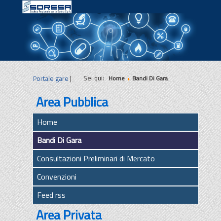
|
|
|
Sei qui:
Portale gare
|
Home
Bandi Di Gara
Area Pubblica
Home
Bandi Di Gara
Consultazioni Preliminari di Mercato
Convenzioni
Feed rss
Area Privata