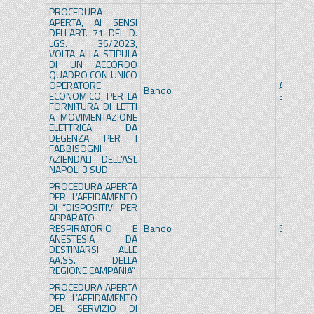
PROCEDURA
APERTA, AI SENSI
DELL’ART. 71 DEL D.
LGS. 36/2023,
VOLTA ALLA STIPULA
DI UN ACCORDO
QUADRO CON UNICO
OPERATORE
A.S.L. 
Bando
ECONOMICO, PER LA
3 SUD
FORNITURA DI LETTI
A MOVIMENTAZIONE
ELETTRICA DA
DEGENZA PER I
FABBISOGNI
AZIENDALI DELL’ASL
NAPOLI 3 SUD
PROCEDURA APERTA
PER L’AFFIDAMENTO
DI “DISPOSITIVI PER
APPARATO
RESPIRATORIO E
Bando
SoReSa
ANESTESIA DA
DESTINARSI ALLE
AA.SS. DELLA
REGIONE CAMPANIA”
PROCEDURA APERTA
PER L’AFFIDAMENTO
DEL SERVIZIO DI