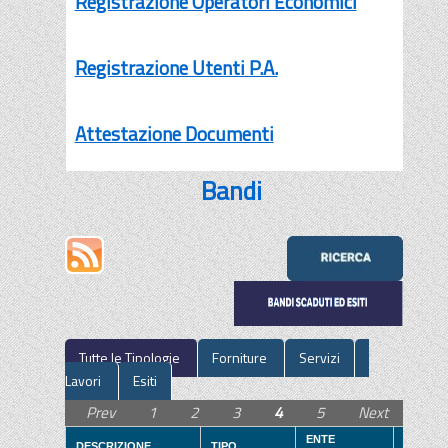
Registrazione Operatori Economici
Registrazione Utenti P.A.
Attestazione Documenti
Bandi
Tutte le Tipologie
Forniture
Servizi
Lavori
Esiti
Prev
1
2
3
4
5
Next
ENTE
ENTE
DESCRIZIONE
TIPO