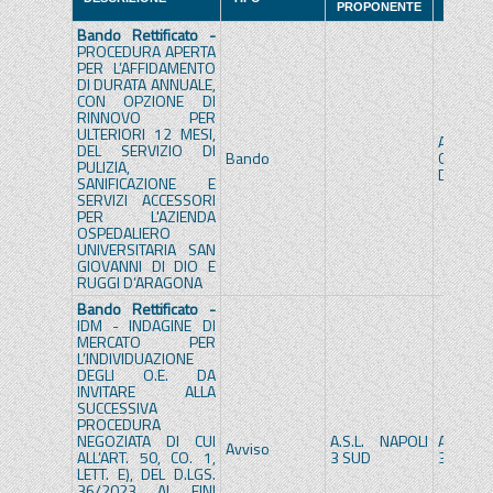
PROPONENTE
APPALT
Bando Rettificato -
PROCEDURA APERTA
PER L’AFFIDAMENTO
DI DURATA ANNUALE,
CON OPZIONE DI
RINNOVO PER
ULTERIORI 12 MESI,
A.O.
DEL SERVIZIO DI
Bando
GIOVAN
PULIZIA,
DIO
SANIFICAZIONE E
SERVIZI ACCESSORI
PER L'AZIENDA
OSPEDALIERO
UNIVERSITARIA SAN
GIOVANNI DI DIO E
RUGGI D’ARAGONA
Bando Rettificato -
IDM - INDAGINE DI
MERCATO PER
L’INDIVIDUAZIONE
DEGLI O.E. DA
INVITARE ALLA
SUCCESSIVA
PROCEDURA
NEGOZIATA DI CUI
A.S.L. NAPOLI
A.S.L. 
Avviso
ALL’ART. 50, CO. 1,
3 SUD
3 SUD
LETT. E), DEL D.LGS.
36/2023 AI FINI