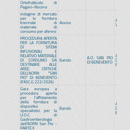
Ortofrutticolo di
Pagani–Nocera
indagine di mercato
per la fornitura
A.O.U. 
triennale di
Avviso
VANVITE
materiale di
consumo per aferesi
PROCEDURA APERTA
PER LA FORNITURA
DI SITEMI
INFUSIONALI E
RELATIVO MATERIALE
A.O. SA
A.O. SAN PIO
DI CONSUMO DA
Bando
DI
DI BENEVENTO
DESTINARE ALLE
BENEVE
AREE CRITICHE
DELL'AORN "SAN
PIO" DI BENEVENTO
(FASC.G 222/2026)
Gara europea a
procedura aperta
per l’affidamento
della fornitura di
A.O. SA
dispositivi
Bando
DI
specialistici per la
BENEVE
U.O.C. di
Gastroenterologia
dell’AORN San Pio -
PARTE II