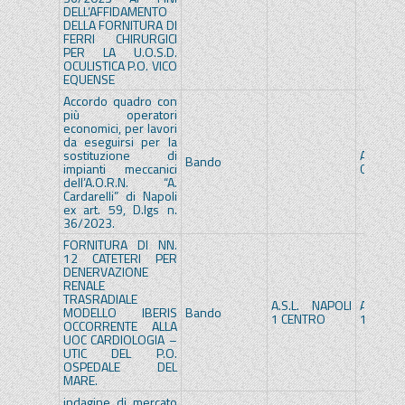
DELL’AFFIDAMENTO
DELLA FORNITURA DI
FERRI CHIRURGICI
PER LA U.O.S.D.
OCULISTICA P.O. VICO
EQUENSE
Accordo quadro con
più operatori
economici, per lavori
da eseguirsi per la
sostituzione di
A.O.
Bando
impianti meccanici
CARDAR
dell’A.O.R.N. “A.
Cardarelli” di Napoli
ex art. 59, D.lgs n.
36/2023.
FORNITURA DI NN.
12 CATETERI PER
DENERVAZIONE
RENALE
TRASRADIALE
A.S.L. NAPOLI
A.S.L. 
MODELLO IBERIS
Bando
1 CENTRO
1 CENT
OCCORRENTE ALLA
UOC CARDIOLOGIA –
UTIC DEL P.O.
OSPEDALE DEL
MARE.
indagine di mercato