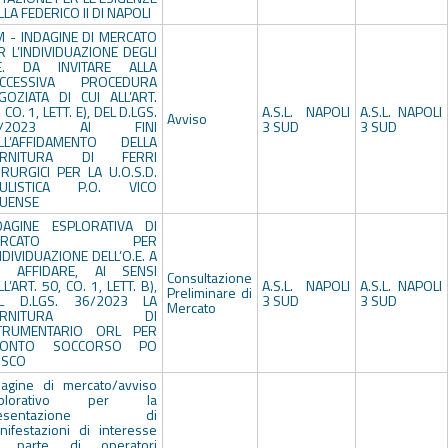
LLA FEDERICO II DI NAPOLI
M - INDAGINE DI MERCATO
R L’INDIVIDUAZIONE DEGLI
E. DA INVITARE ALLA
CCESSIVA PROCEDURA
GOZIATA DI CUI ALL’ART.
 CO. 1, LETT. E), DEL D.LGS.
A.S.L. NAPOLI
A.S.L. NAPOLI
Avviso
6/2023 AI FINI
3 SUD
3 SUD
LL’AFFIDAMENTO DELLA
ORNITURA DI FERRI
IRURGICI PER LA U.O.S.D.
ULISTICA P.O. VICO
UENSE
DAGINE ESPLORATIVA DI
ERCATO PER
INDIVIDUAZIONE DELL’O.E. A
I AFFIDARE, AI SENSI
Consultazione
L’ART. 50, CO. 1, LETT. B),
A.S.L. NAPOLI
A.S.L. NAPOLI
Preliminare di
L D.LGS. 36/2023 LA
3 SUD
3 SUD
Mercato
ORNITURA DI
TRUMENTARIO ORL PER
RONTO SOCCORSO PO
SCO
dagine di mercato/avviso
splorativo per la
resentazione di
nifestazioni di interesse
 parte di operatori