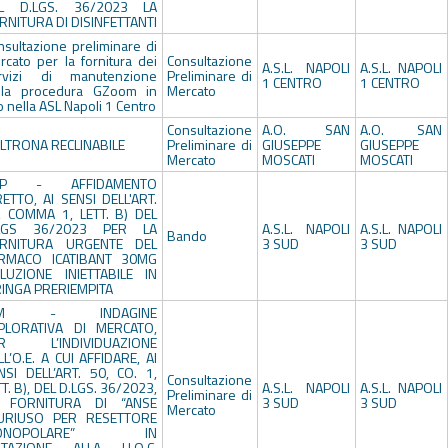
L D.LGS. 36/2023 LA
RNITURA DI DISINFETTANTI
nsultazione preliminare di
rcato per la fornitura dei
Consultazione
A.S.L. NAPOLI
A.S.L. NAPOLI
rvizi di manutenzione
Preliminare di
1 CENTRO
1 CENTRO
lla procedura GZoom in
Mercato
 nella ASL Napoli 1 Centro
Consultazione
A.O. SAN
A.O. SAN
LTRONA RECLINABILE
Preliminare di
GIUSEPPE
GIUSEPPE
Mercato
MOSCATI
MOSCATI
DP - AFFIDAMENTO
RETTO, AI SENSI DELL'ART.
, COMMA 1, LETT. B) DEL
LGS 36/2023 PER LA
A.S.L. NAPOLI
A.S.L. NAPOLI
Bando
RNITURA URGENTE DEL
3 SUD
3 SUD
RMACO ICATIBANT 30MG
LUZIONE INIETTABILE IN
RINGA PRERIEMPITA
DM - INDAGINE
PLORATIVA DI MERCATO,
R L’INDIVIDUAZIONE
LL’O.E. A CUI AFFIDARE, AI
NSI DELL’ART. 50, CO. 1,
Consultazione
T. B), DEL D.LGS. 36/2023,
A.S.L. NAPOLI
A.S.L. NAPOLI
Preliminare di
 FORNITURA DI “ANSE
3 SUD
3 SUD
Mercato
URIUSO PER RESETTORE
ONOPOLARE” IN
TAZIONE ALLA U.O.C.