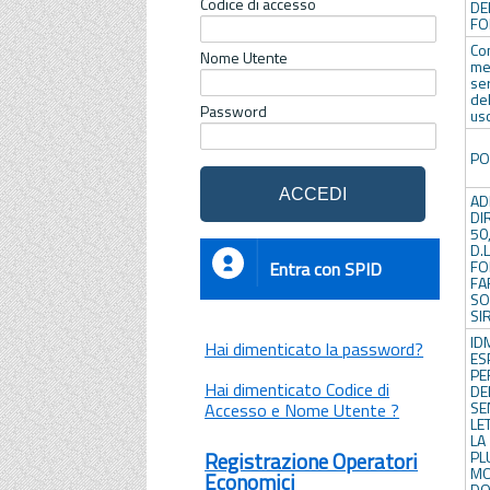
Codice di accesso
DE
FO
Co
Nome Utente
me
se
de
Password
uso
PO
A
DI
50
D.
FO
Entra con SPID
FA
SO
SI
I
Hai dimenticato la password?
ES
PE
Hai dimenticato Codice di
DE
SE
Accesso e Nome Utente ?
LET
LA
PL
Registrazione Operatori
M
Economici
DO