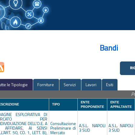
Bandi
utte le Tipologie
Forniture
Servizi
Lavori
Esiti
P
ENTE
ENTE
ESCRIZIONE
TIPO
PROPONENTE
APPALTANTE
DAGINE ESPLORATIVA DI
ERCATO PER
INDIVIDUAZIONE DELL’O.E. A
Consultazione
A.S.L. NAPOLI
A.S.L. NAPOLI
I AFFIDARE, AI SENSI
Preliminare di
3 SUD
3 SUD
L’ART. 50, CO. 1, LETT. B),
Mercato