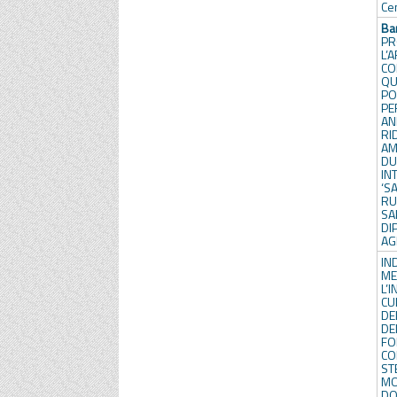
Ce
B
PR
L
CO
Q
PO
P
AN
R
AM
DU
IN
‘S
R
SA
DI
AG
IN
M
L’
CU
DEL
DE
FO
C
S
MO
DO