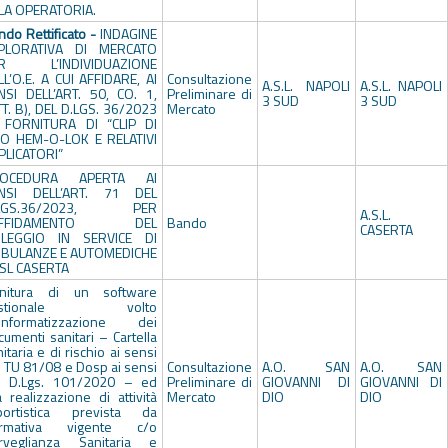
LA OPERATORIA.
ndo Rettificato -
INDAGINE
PLORATIVA DI MERCATO
R L’INDIVIDUAZIONE
LL’O.E. A CUI AFFIDARE, AI
Consultazione
A.S.L. NAPOLI
A.S.L. NAPOLI
NSI DELL’ART. 50, CO. 1,
Preliminare di
3 SUD
3 SUD
TT. B), DEL D.LGS. 36/2023
Mercato
 FORNITURA DI “CLIP DI
PO HEM-O-LOK E RELATIVI
PLICATORI”
ROCEDURA APERTA AI
NSI DELL’ART. 71 DEL
.LGS.36/2023, PER
A.S.L.
’AFFIDAMENTO DEL
Bando
CASERTA
LEGGIO IN SERVICE DI
BULANZE E AUTOMEDICHE
ASL CASERTA
rnitura di un software
estionale volto
l’informatizzazione dei
umenti sanitari – Cartella
itaria e di rischio ai sensi
l TU 81/08 e Dosp ai sensi
Consultazione
A.O. SAN
A.O. SAN
l D.Lgs. 101/2020 – ed
Preliminare di
GIOVANNI DI
GIOVANNI DI
a realizzazione di attività
Mercato
DIO
DIO
portistica prevista da
rmativa vigente c/o
rveglianza Sanitaria e