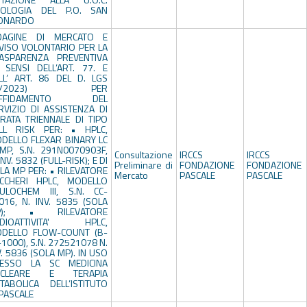
OLOGIA DEL P.O. SAN
ONARDO
DAGINE DI MERCATO E
VISO VOLONTARIO PER LA
ASPARENZA PREVENTIVA
I SENSI DELL’ART. 77. E
LL’ ART. 86 DEL D. LGS
6/2023) PER
’AFFIDAMENTO DEL
RVIZIO DI ASSISTENZA DI
RATA TRIENNALE DI TIPO
LL RISK PER: • HPLC,
DELLO FLEXAR BINARY LC
MP, S.N. 291N0070903F,
Consultazione
IRCCS
IRCCS
INV. 5832 (FULL-RISK); E DI
Preliminare di
FONDAZIONE
FONDAZIONE
LA MP PER: • RILEVATORE
Mercato
PASCALE
PASCALE
CCHERI HPLC, MODELLO
ULOCHEM III, S.N. CC-
016, N. INV. 5835 (SOLA
P); • RILEVATORE
DIOATTIVITA' HPLC,
DELLO FLOW-COUNT (B-
-1000), S.N. 272521078 N.
V. 5836 (SOLA MP). IN USO
ESSO LA SC MEDICINA
UCLEARE E TERAPIA
TABOLICA DELL’ISTITUTO
 PASCALE