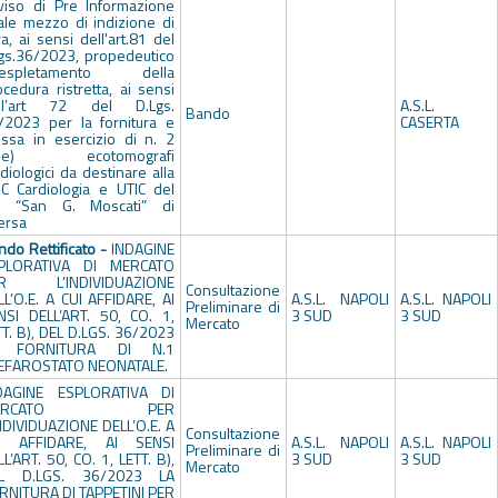
viso di Pre Informazione
ale mezzo di indizione di
a, ai sensi dell'art.81 del
lgs.36/2023, propedeutico
l'espletamento della
cedura ristretta, ai sensi
ll’art 72 del D.Lgs.
A.S.L.
Bando
/2023 per la fornitura e
CASERTA
ssa in esercizio di n. 2
due) ecotomografi
diologici da destinare alla
C Cardiologia e UTIC del
 “San G. Moscati” di
ersa
ndo Rettificato -
INDAGINE
PLORATIVA DI MERCATO
R L’INDIVIDUAZIONE
Consultazione
LL’O.E. A CUI AFFIDARE, AI
A.S.L. NAPOLI
A.S.L. NAPOLI
Preliminare di
NSI DELL’ART. 50, CO. 1,
3 SUD
3 SUD
Mercato
TT. B), DEL D.LGS. 36/2023
A FORNITURA DI N.1
EFAROSTATO NEONATALE.
DAGINE ESPLORATIVA DI
ERCATO PER
INDIVIDUAZIONE DELL’O.E. A
Consultazione
I AFFIDARE, AI SENSI
A.S.L. NAPOLI
A.S.L. NAPOLI
Preliminare di
L’ART. 50, CO. 1, LETT. B),
3 SUD
3 SUD
Mercato
L D.LGS. 36/2023 LA
RNITURA DI TAPPETINI PER