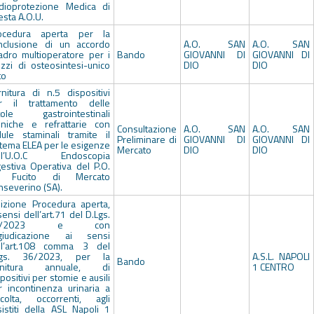
dioprotezione Medica di
esta A.O.U.
ocedura aperta per la
nclusione di un accordo
A.O. SAN
A.O. SAN
adro multioperatore per i
Bando
GIOVANNI DI
GIOVANNI DI
zzi di osteosintesi-unico
DIO
DIO
to
rnitura di n.5 dispositivi
r il trattamento delle
stole gastrointestinali
oniche e refrattarie con
Consultazione
A.O. SAN
A.O. SAN
llule staminali tramite il
Preliminare di
GIOVANNI DI
GIOVANNI DI
stema ELEA per le esigenze
Mercato
DIO
DIO
ll’U.O.C Endoscopia
gestiva Operativa del P.O.
 Fucito di Mercato
nseverino (SA).
dizione Procedura aperta,
sensi dell’art.71 del D.Lgs.
6/2023 e con
giudicazione ai sensi
ll’art.108 comma 3 del
lgs. 36/2023, per la
A.S.L. NAPOLI
Bando
rnitura annuale, di
1 CENTRO
positivi per stomie e ausili
r incontinenza urinaria a
ccolta, occorrenti, agli
sistiti della ASL Napoli 1