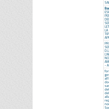
SA
Ba
ES
PE
DE
SE
LE
LA
TI
AP
P
SE
D
L
NO
AM
- 
fo
g
al
doc
san
de
de
all
re
no
So