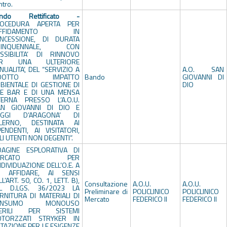
ntro.
ando Rettificato -
OCEDURA APERTA PER
’AFFIDAMENTO IN
NCESSIONE, DI DURATA
UINQUENNALE, CON
SSIBILITA’ DI RINNOVO
ER UNA ULTERIORE
NUALITA’, DEL “SERVIZIO A
A.O. SAN
IDOTTO IMPATTO
Bando
GIOVANNI DI
BIENTALE DI GESTIONE DI
DIO
E BAR E DI UNA MENSA
TERNA PRESSO L’A.O.U.
AN GIOVANNI DI DIO E
UGGI D’ARAGONA’ DI
LERNO, DESTINATA AI
PENDENTI, AI VISITATORI,
LI UTENTI NON DEGENTI”.
DAGINE ESPLORATIVA DI
ERCATO PER
INDIVIDUAZIONE DELL’O.E. A
I AFFIDARE, AI SENSI
L’ART. 50, CO. 1, LETT. B),
Consultazione
A.O.U.
A.O.U.
L D.LGS. 36/2023 LA
Preliminare di
POLICLINICO
POLICLINICO
RNITURA DI MATERIALI DI
Mercato
FEDERICO II
FEDERICO II
ONSUMO MONOUSO
TERILI PER SISTEMI
TORZZATI STRYKER IN
TAZIONE PER LE ESIGENZE