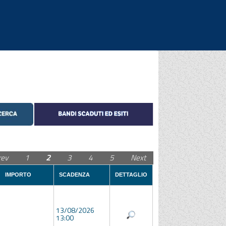
|
|
|
rev
1
2
3
4
5
Next
IMPORTO
SCADENZA
DETTAGLIO
13/08/2026
13:00