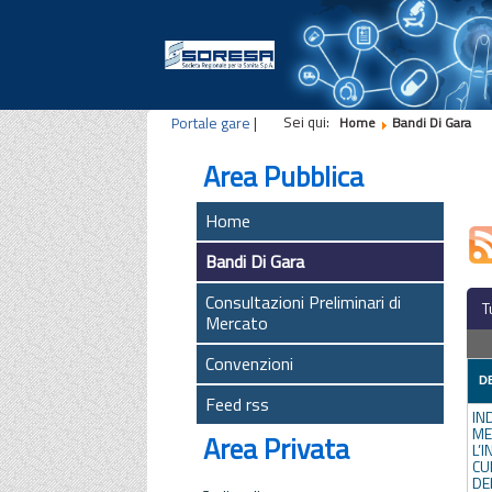
Sei qui:
Portale gare
|
Home
Bandi Di Gara
Area Pubblica
Home
Bandi Di Gara
Consultazioni Preliminari di
T
Mercato
Convenzioni
D
Feed rss
IN
M
Area Privata
L’
CU
DEL