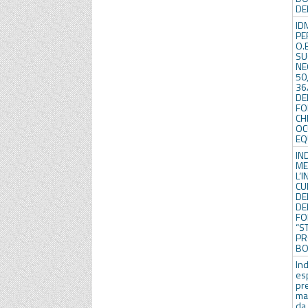
DE
ID
PE
O.
SU
NE
50,
3
DE
F
CH
OC
EQ
IN
M
L’
CU
DEL
DE
F
“S
P
BO
In
e
p
ma
da