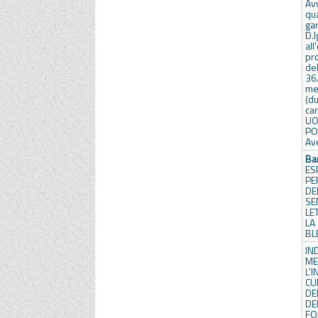
Av
qu
gar
D.
al
pro
de
36
me
(
car
UO
PO
Av
Ba
ES
PE
DE
SE
LE
L
BL
IN
M
L’
CU
DEL
DE
FO