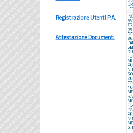
UR
LE
IN
Registrazione Utenti P.A.
AV
TR
(A
DE
Attestazione Documenti
3
L
SE
DU
FU
MO
PU
N. 
SO
ZU
CO
10
M
RA
MO
FC
IN
PR
N
ME
G.