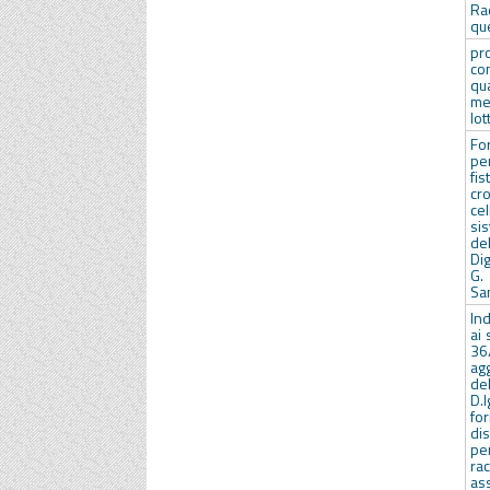
Ra
qu
pr
co
qu
me
lot
Fo
pe
fi
cr
ce
si
de
Di
G.
Sa
In
ai 
3
ag
de
D.
fo
dis
pe
ra
as